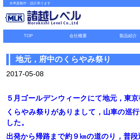
水準器製作・設計承ります
TOP
会社概要
製品紹介
地元，府中のくらやみ祭り
2017-05-08
５月ゴールデンウィークにて地元，東京
くらやみ祭りがありまして，山車の巡行
した。
出発から帰路まで約９㎞の道のり，普段